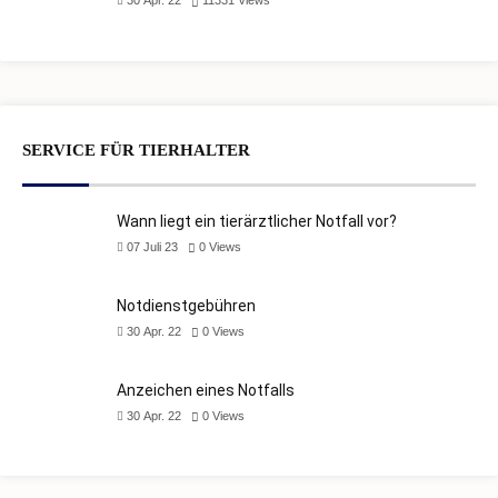
30 Apr. 22
11331
Views
SERVICE FÜR TIERHALTER
Wann liegt ein tierärztlicher Notfall vor?
07 Juli 23
0
Views
Notdienstgebühren
30 Apr. 22
0
Views
Anzeichen eines Notfalls
30 Apr. 22
0
Views