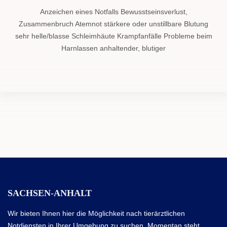
Anzeichen eines Notfalls Bewusstseinsverlust,
Zusammenbruch Atemnot stärkere oder unstillbare Blutung
sehr helle/blasse Schleimhäute Krampfanfälle Probleme beim
Harnlassen anhaltender, blutiger
SACHSEN-ANHALT
Wir bieten Ihnen hier die Möglichkeit nach tierärztlichen
Notdiensten in Ihrer Umgebung zu suchen. Momentan steht