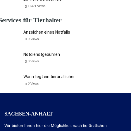
11321
Views
Services für Tierhalter
Anzeichen eines Notfalls
0
Views
Notdienstgebühren
0
Views
Wann liegt ein tierärztlicher…
0
Views
SACHSEN-ANHALT
Wir bieten Ihnen hier die Möglichkeit nach tierärztlichen