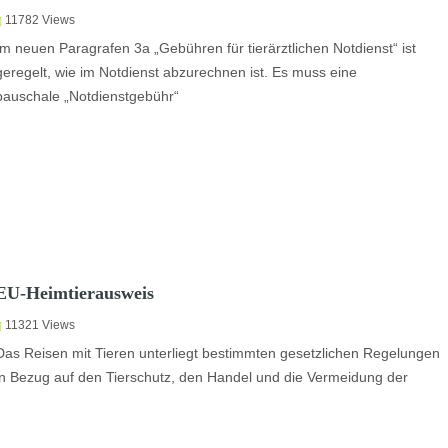
11782
Views
Im neuen Paragrafen 3a „Gebühren für tierärztlichen Notdienst“ ist
geregelt, wie im Notdienst abzurechnen ist. Es muss eine
pauschale „Notdienstgebühr“
EU-Heimtierausweis
11321
Views
Das Reisen mit Tieren unterliegt bestimmten gesetzlichen Regelungen
in Bezug auf den Tierschutz, den Handel und die Vermeidung der