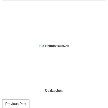
EU-Heimtierausweis
Qualzuchten
Post navigation
Previous Post