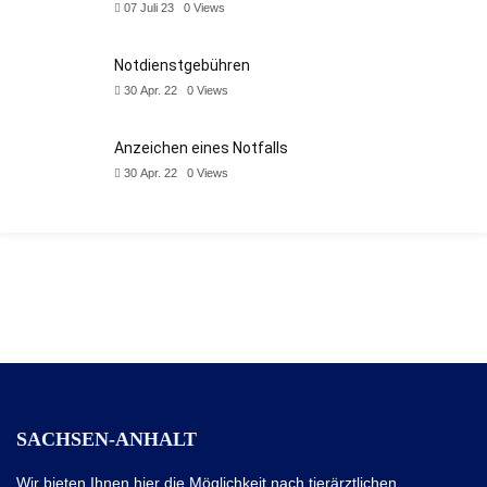
07 Juli 23
0
Views
Notdienstgebühren
30 Apr. 22
0
Views
Anzeichen eines Notfalls
30 Apr. 22
0
Views
SACHSEN-ANHALT
Wir bieten Ihnen hier die Möglichkeit nach tierärztlichen